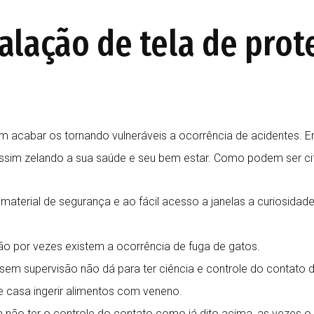
alação de tela de prot
 acabar os tornando vulneráveis a ocorrência de acidentes. Em
assim zelando a sua saúde e seu bem estar. Como podem ser cit
 material de segurança e ao fácil acesso a janelas a curiosida
ção por vezes existem a ocorrência de fuga de gatos.
 sem supervisão não dá para ter ciência e controle do contato
 casa ingerir alimentos com veneno.
a não ter o controle do contato como já dito acima, as vezes 